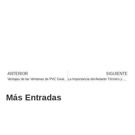
ANTERIOR
SIGUIENTE
Ventajas de las Ventanas de PVC Gealan: ¿Por qué elegirlas?
La Importancia del Aislante Térmico y Acústico en las Ventanas
Más Entradas