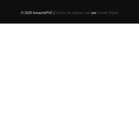
© 2025 InmachePVC |
Diseño de páginas web
por
Kreatik Digital